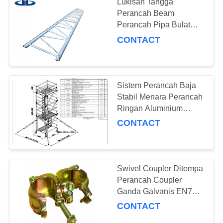
Lukisan Tangga
Perancah Beam
Perancah Pipa Bulat
Tangga Tanpa Kait
CONTACT
Sistem Perancah Baja
Stabil Menara Perancah
Ringan Aluminium
Mobile
CONTACT
Swivel Coupler Ditempa
Perancah Coupler
Ganda Galvanis EN74
Drop Ditempa 48,3 ×
CONTACT
48,3 MM