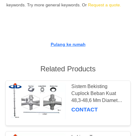
KUALITAS
keywords. Try more general keywords. Or
Request a quote.
HUBUNGI
KAMI
Pulang ke rumah
PERMINTAAN
PENAWARAN
Related Products
SITEMAP
Sistem Bekisting
Cuplock Beban Kuat
PRIVACY
48,3-48,6 Mm Diameter
POLICY
Hemat Energi Untuk
CONTACT
Konstruksi