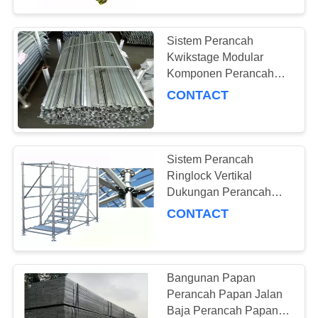
Sistem Perancah
Kwikstage Modular
Komponen Perancah
Tahap Cepat
CONTACT
Sistem Perancah
Ringlock Vertikal
Dukungan Perancah
Pipa Yang Kuat
CONTACT
Bangunan Papan
Perancah Papan Jalan
Baja Perancah Papan