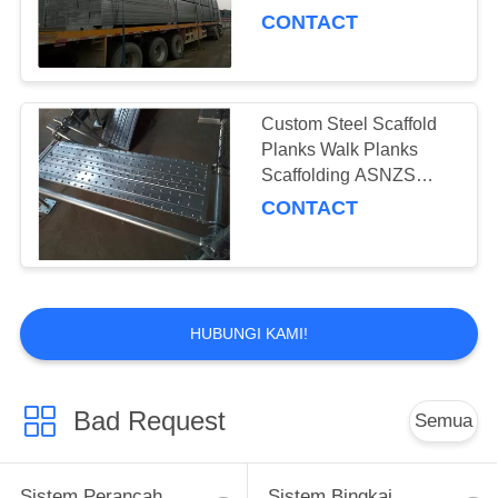
Jalan Catwalk
CONTACT
Custom Steel Scaffold
Planks Walk Planks
Scaffolding ASNZS
Standard
CONTACT
HUBUNGI KAMI!
Bad Request
Semua
Sistem Perancah
Sistem Bingkai