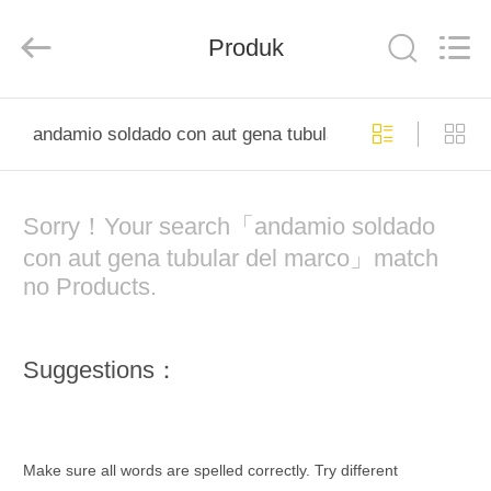
Scaffold
&
Formwork
Produk
System
Co.,
Ltd..
All
Rights
RUMAH
Reserved.
andamio soldado con aut gena tubular del marco
PRODUK
Sorry！Your search「andamio soldado
TENTANG
con aut gena tubular del marco」match
KITA
no Products.
TUR
Suggestions：
PABRIK
KONTROL
Make sure all words are spelled correctly. Try different