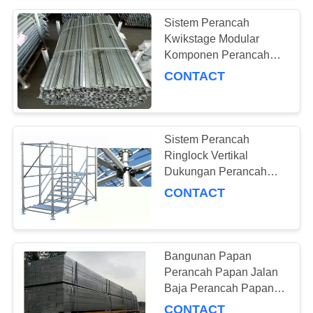
Sistem Perancah
Kwikstage Modular
Komponen Perancah
Tahap Cepat
CONTACT
Sistem Perancah
Ringlock Vertikal
Dukungan Perancah
Pipa Yang Kuat
CONTACT
Bangunan Papan
Perancah Papan Jalan
Baja Perancah Papan
Jalan Catwalk
CONTACT