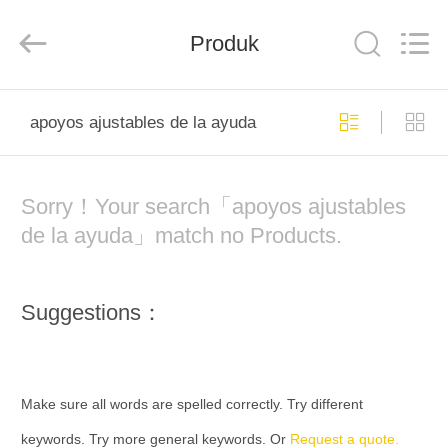
Scaffold
&
Formwork
Produk
System
Co.,
Ltd..
All
Rights
RUMAH
Reserved.
apoyos ajustables de la ayuda
PRODUK
Sorry！Your search「apoyos ajustables
TENTANG
de la ayuda」match no Products.
KITA
Suggestions：
TUR
PABRIK
Make sure all words are spelled correctly. Try different
KONTROL
keywords. Try more general keywords. Or
Request a quote.