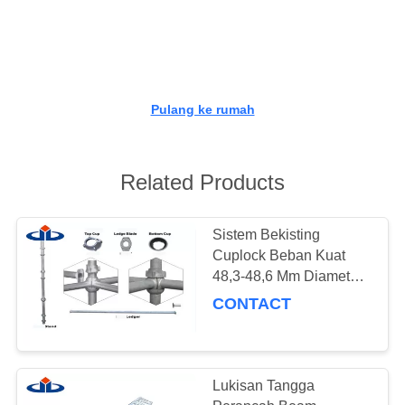
KUALITAS
HUBUNGI
KAMI
Pulang ke rumah
PERMINTAAN
PENAWARAN
Related Products
SITEMAP
Sistem Bekisting
Cuplock Beban Kuat
48,3-48,6 Mm Diameter
PRIVACY
Hemat Energi Untuk
CONTACT
POLICY
Konstruksi
Lukisan Tangga