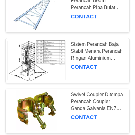
Perancah Beam
Perancah Pipa Bulat
Tangga Tanpa Kait
CONTACT
Sistem Perancah Baja
Stabil Menara Perancah
Ringan Aluminium
Mobile
CONTACT
Swivel Coupler Ditempa
Perancah Coupler
Ganda Galvanis EN74
Drop Ditempa 48,3 ×
CONTACT
48,3 MM