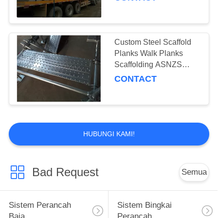
Custom Steel Scaffold
Planks Walk Planks
Scaffolding ASNZS
Standard
CONTACT
HUBUNGI KAMI!
Bad Request
Semua
Sistem Perancah
Sistem Bingkai
Baja
Perancah