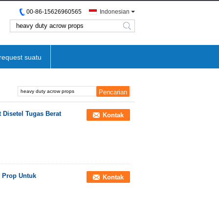
00-86-15626960565
Indonesian
search
request suatu
 Disetel Tugas Berat
Kontak
w Prop Untuk
Kontak