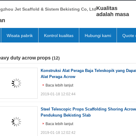
Kualitas
gzhou Jet Scaffold & Sistem Bekisting Co, Ltd
adalah masa
an
Wisata pabrik
Kontrol kualitas
Hubungi kami
Quote 
eavy duty acrow props
(12)
Konstruksi Alat Peraga Baja Teleskopik yang Dapat
Alat Peraga Acrow
Baca lebih lanjut
2019-01-18 12:02:44
Steel Telescopic Props Scaffolding Shoring Acro
Pendukung Bekisting Slab
Baca lebih lanjut
2019-01-18 12:02:42