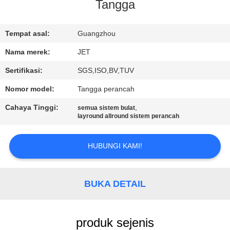
KUALITAS
Tangga
HUBUNGI
Tempat asal:
Guangzhou
KAMI
Nama merek:
JET
Sertifikasi:
SGS,ISO,BV,TUV
PERMINTAAN
Nomor model:
Tangga perancah
PENAWARAN
Cahaya Tinggi:
,
semua sistem bulat
layround allround sistem perancah
SITEMAP
HUBUNGI KAMI!
PRIVACY
POLICY
BUKA DETAIL
produk sejenis