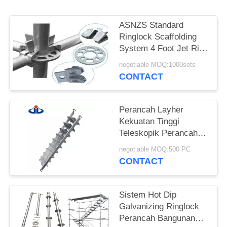
ASNZS Standard
Ringlock Scaffolding
System 4 Foot Jet Ring
Galvanis
negotiable MOQ:1000sets
CONTACT
Perancah Layher
Kekuatan Tinggi
Teleskopik Perancah
Silverstep Tangga
negotiable MOQ:500 PC
CONTACT
Sistem Hot Dip
Galvanizing Ringlock
Perancah Bangunan