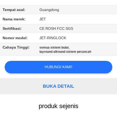
KUALITAS
Tempat asal:
Guangdong
HUBUNGI
Nama merek:
JET
KAMI
Sertifikasi:
CE ROSH FCC SGS
Nomor model:
JET-RINGLOCK
PERMINTAAN
Cahaya Tinggi:
,
semua sistem bulat
PENAWARAN
layround allround sistem perancah
SITEMAP
HUBUNGI KAMI!
PRIVACY
BUKA DETAIL
POLICY
produk sejenis