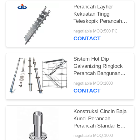
Perancah Layher
Kekuatan Tinggi
Teleskopik Perancah
Silverstep Tangga
negotiable MOQ:500 PC
CONTACT
Sistem Hot Dip
Galvanizing Ringlock
Perancah Bangunan
Perancah Sementara
negotiable MOQ:1000
CONTACT
Konstruksi Cincin Baja
Kunci Perancah
Perancah Standar EN
BS12810
negotiable MOQ:1000