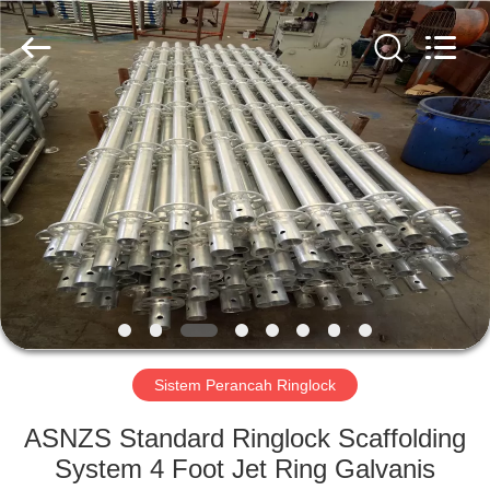
Scaffold
&
Formwork
System
Co.,
Ltd..
All
Rights
RUMAH
Reserved.
PRODUK
TENTANG
KITA
TUR
PABRIK
Sistem Perancah Ringlock
ASNZS Standard Ringlock Scaffolding
KONTROL
System 4 Foot Jet Ring Galvanis