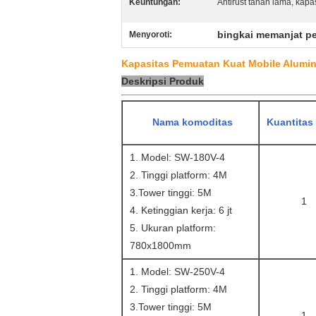
Keuntungan:
Antirust tahan lama, kapa
bingkai memanjat p
Menyoroti:
Kapasitas Pemuatan Kuat Mobile Alumin
Deskripsi Produk
Nama komoditas
Kuantitas 
1. Model: SW-180V-4
2. Tinggi platform: 4M
3.Tower tinggi: 5M
1
4. Ketinggian kerja: 6 jt
5. Ukuran platform:
780x1800mm
1. Model: SW-250V-4
2. Tinggi platform: 4M
3.Tower tinggi: 5M
1