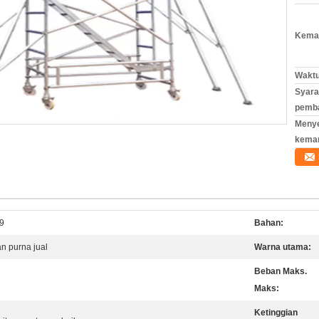
Kemas
Waktu
Syara
pemb
Meny
kema
9
Bahan:
n purna jual
Warna utama:
Beban Maks.
Maks:
Ketinggian