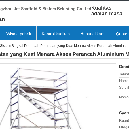
Kualitas
gzhou Jet Scaffold & Sistem Bekisting Co, Ltd
adalah masa
an
Wisata pabrik
Kontrol kualitas
Hubungi kami
Quote 
Sistem Bingkai Perancah Pemuatan yang Kuat Menara Akses Perancah Aluminium
tan yang Kuat Menara Akses Perancah Aluminium M
Deta
Tempa
Nama 
Sertifi
Nomor
Syar
Kuant
Harga