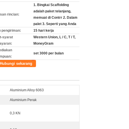
1. Bingkai Scaffolding
adalah paket telanjang,
an rincian:
memuat di Contrr 2. Dalam
palet 3. Seperti yang Anda
 pengiriman:
15 hari kerja
t-syarat
Western Union, L / C, T / T,
ayaran:
MoneyGram
ediakan
set 3000 per bulan
mpuan:
Hubungi sekarang
Aluminium Alloy 6063
Aluminium Perak
0,3 KN