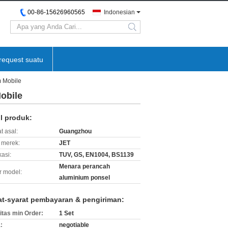
00-86-15626960565
Indonesian
search
request suatu
 Mobile
obile
il produk:
t asal:
Guangzhou
merek:
JET
kasi:
TUV, GS, EN1004, BS1139
Menara perancah
 model:
aluminium ponsel
at-syarat pembayaran & pengiriman:
itas min Order:
1 Set
:
negotiable