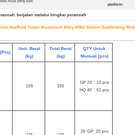
sitas muat yang baik
platform:
erancah
berjalan melalui bingkai perancah
,
ium Scaffold Tower Aluminium Alloy 6063 Sistem Scaffolding Mob
Unit- Berat
Total Berat
QTY Untuk
(Pcs)
(kg)
(kg)
Memuat (pcs)
GP 20 ': 22 pcs
155
155
HQ 40 ': 52 pcs
20 'GP: 20 pcs
175
175