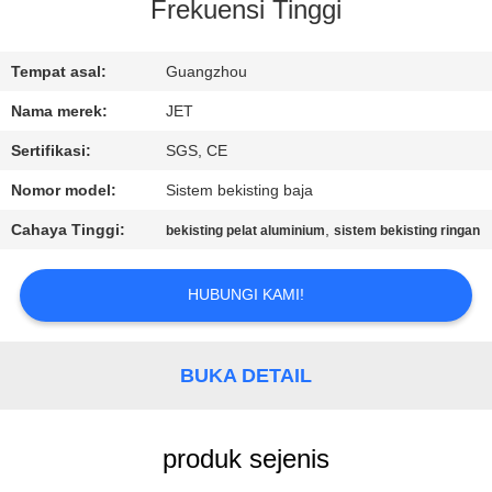
KUALITAS
Frekuensi Tinggi
HUBUNGI
Tempat asal:
Guangzhou
KAMI
Nama merek:
JET
Sertifikasi:
SGS, CE
PERMINTAAN
Nomor model:
Sistem bekisting baja
PENAWARAN
Cahaya Tinggi:
,
bekisting pelat aluminium
sistem bekisting ringan
SITEMAP
HUBUNGI KAMI!
PRIVACY
BUKA DETAIL
POLICY
produk sejenis