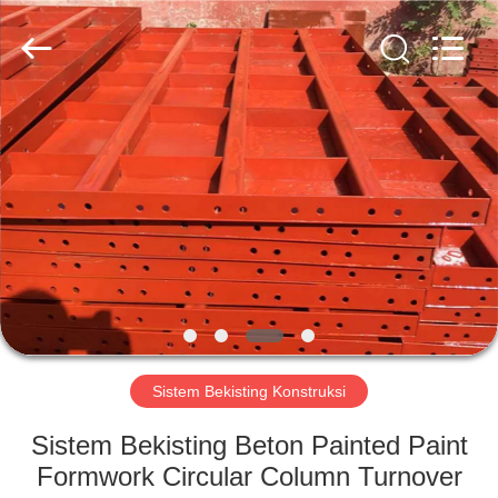
Scaffold
&
Formwork
System
Co.,
Ltd..
All
Rights
RUMAH
Reserved.
PRODUK
TENTANG
KITA
TUR
PABRIK
Sistem Bekisting Konstruksi
Sistem Bekisting Beton Painted Paint
KONTROL
Formwork Circular Column Turnover