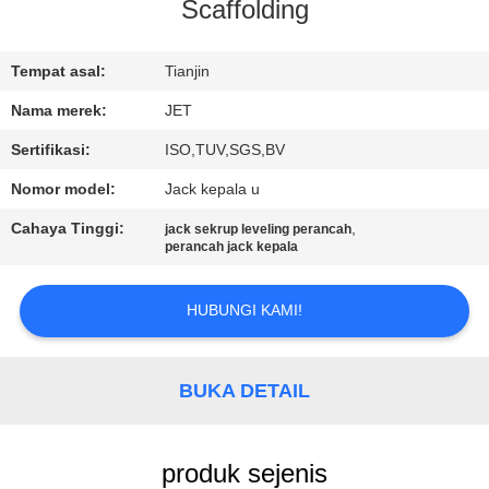
KUALITAS
Scaffolding
HUBUNGI
Tempat asal:
Tianjin
KAMI
Nama merek:
JET
Sertifikasi:
ISO,TUV,SGS,BV
PERMINTAAN
Nomor model:
Jack kepala u
PENAWARAN
Cahaya Tinggi:
,
jack sekrup leveling perancah
perancah jack kepala
SITEMAP
HUBUNGI KAMI!
PRIVACY
POLICY
BUKA DETAIL
produk sejenis