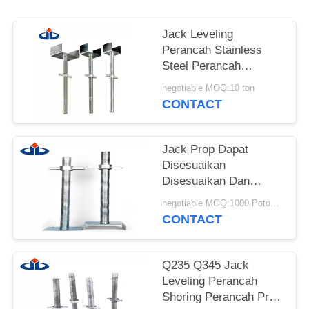
Jack Leveling
Perancah Stainless
Steel Perancah
Disesuaikan
negotiable MOQ:10 ton
CONTACT
Jack Prop Dapat
Disesuaikan
Disesuaikan Dan
Berongga, Perancah
negotiable MOQ:1000 Potongan
Basis Jack Putar
CONTACT
Q235 Q345 Jack
Leveling Perancah
Shoring Perancah Prop