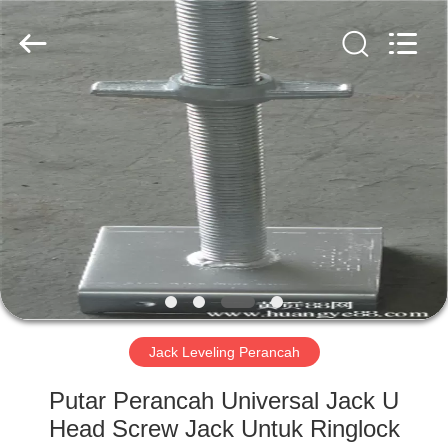
Scaffold
&
Formwork
System
Co.,
Ltd..
All
Rights
RUMAH
Reserved.
PRODUK
TENTANG
KITA
TUR
PABRIK
Jack Leveling Perancah
Putar Perancah Universal Jack U
KONTROL
Head Screw Jack Untuk Ringlock