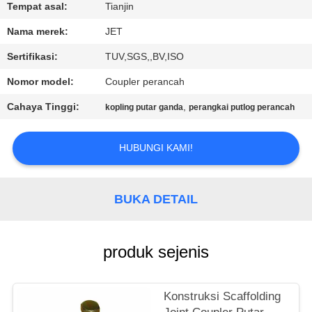
KUALITAS
Tempat asal:
Tianjin
Nama merek:
JET
HUBUNGI
Sertifikasi:
TUV,SGS,,BV,ISO
KAMI
Nomor model:
Coupler perancah
Cahaya Tinggi:
,
kopling putar ganda
perangkai putlog perancah
PERMINTAAN
PENAWARAN
HUBUNGI KAMI!
SITEMAP
BUKA DETAIL
PRIVACY
POLICY
produk sejenis
Konstruksi Scaffolding