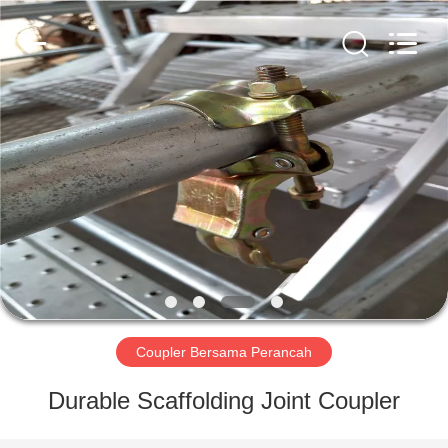
Scaffold
&
Formwork
System
Co.,
Ltd..
All
Rights
RUMAH
Reserved.
PRODUK
TENTANG
KITA
TUR
PABRIK
Coupler Bersama Perancah
Durable Scaffolding Joint Coupler
KONTROL