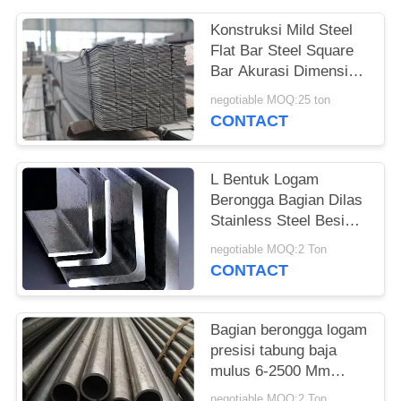
Konstruksi Mild Steel
Flat Bar Steel Square
Bar Akurasi Dimensi
Tinggi
negotiable MOQ:25 ton
CONTACT
L Bentuk Logam
Berongga Bagian Dilas
Stainless Steel Besi
Sudut 1.25 # -25 #
negotiable MOQ:2 Ton
CONTACT
Bagian berongga logam
presisi tabung baja
mulus 6-2500 Mm
Diameter Luar
negotiable MOQ:2 Ton