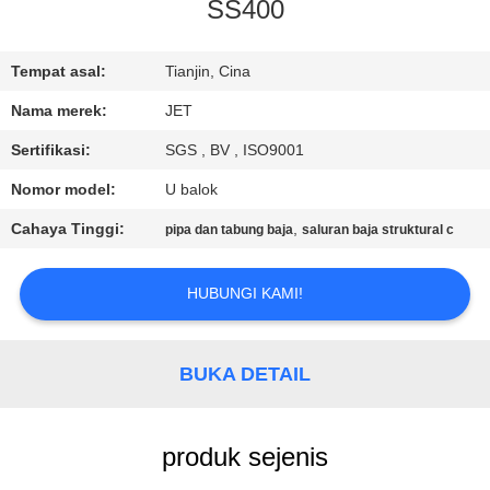
KUALITAS
SS400
HUBUNGI
Tempat asal:
Tianjin, Cina
KAMI
Nama merek:
JET
Sertifikasi:
SGS , BV , ISO9001
PERMINTAAN
Nomor model:
U balok
PENAWARAN
Cahaya Tinggi:
,
pipa dan tabung baja
saluran baja struktural c
SITEMAP
HUBUNGI KAMI!
PRIVACY
BUKA DETAIL
POLICY
produk sejenis