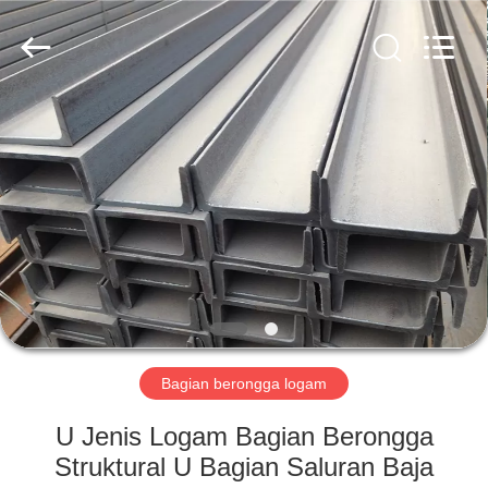
Scaffold
&
Formwork
System
Co.,
Ltd..
All
Rights
RUMAH
Reserved.
PRODUK
TENTANG
KITA
TUR
PABRIK
Bagian berongga logam
U Jenis Logam Bagian Berongga
KONTROL
Struktural U Bagian Saluran Baja