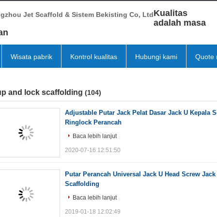
Kualitas
gzhou Jet Scaffold & Sistem Bekisting Co, Ltd
adalah masa
an
Wisata pabrik
Kontrol kualitas
Hubungi kami
Quote 
p and lock scaffolding
(104)
Adjustable Putar Jack Pelat Dasar Jack U Kepala 
Ringlock Perancah
Baca lebih lanjut
2020-07-16 12:51:50
Putar Perancah Universal Jack U Head Screw Jack
Scaffolding
Baca lebih lanjut
2019-01-18 12:02:49