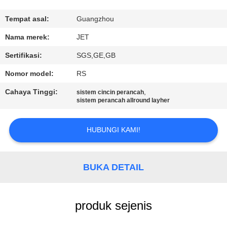
KUALITAS
Tempat asal:
Guangzhou
HUBUNGI
Nama merek:
JET
KAMI
Sertifikasi:
SGS,GE,GB
Nomor model:
RS
PERMINTAAN
Cahaya Tinggi:
,
sistem cincin perancah
PENAWARAN
sistem perancah allround layher
SITEMAP
HUBUNGI KAMI!
PRIVACY
BUKA DETAIL
POLICY
produk sejenis