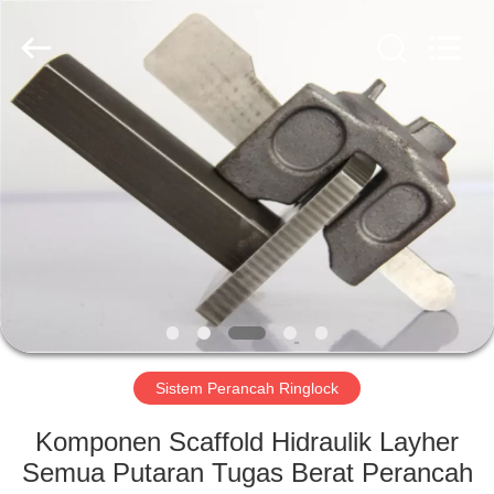
Scaffold
&
Formwork
System
Co.,
Ltd..
All
Rights
RUMAH
Reserved.
PRODUK
TENTANG
KITA
TUR
PABRIK
Sistem Perancah Ringlock
Komponen Scaffold Hidraulik Layher
KONTROL
Semua Putaran Tugas Berat Perancah