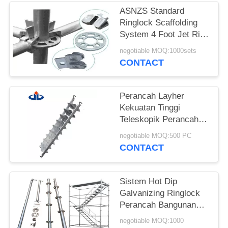
ASNZS Standard
Ringlock Scaffolding
System 4 Foot Jet Ring
Galvanis
negotiable MOQ:1000sets
CONTACT
Perancah Layher
Kekuatan Tinggi
Teleskopik Perancah
Silverstep Tangga
negotiable MOQ:500 PC
CONTACT
Sistem Hot Dip
Galvanizing Ringlock
Perancah Bangunan
Perancah Sementara
negotiable MOQ:1000